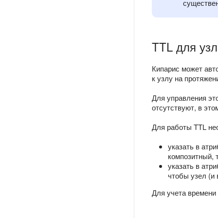
существен
TTL для узл
Кипарис может авт
к узлу на протяжен
Для управления эт
отсутствуют, в это
Для работы TTL не
указать в атр
композитный, 
указать в атр
чтобы узел (и
Для учета времени