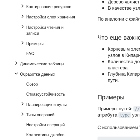
Дерево являе
Квотирование ресурсов
В качестве уз
Настройки слоя хранения
По аналогии с фай
Настройки чтения и
записи
Что еще важно
Примеры
Корневым эле
FAQ
узлов в Кипа
Количество до
Динамические таблицы
кластера.
Глубина Кипари
Обработка данных
пути.
Обзор
Отказоустойчивость
Примеры
Планировщик и пулы
Примеры путей:
//
атрибута
уз
Типы операций
type
Настройки операций
С использованием 
Коллективы джобов