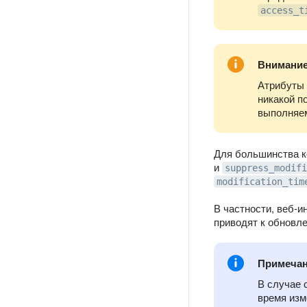
access_t
Внимани
Атрибуты
никакой п
выполняем
Для большинства к
и
suppress_modifi
modification_tim
В частности, веб-
приводят к обновл
Примеча
В случае 
время изм