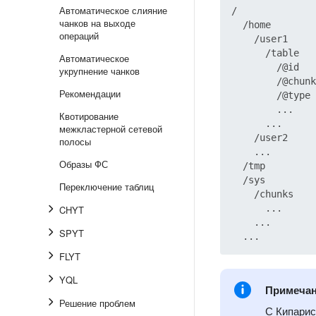
Автоматическое слияние
/

чанков на выходе
  /home

операций
    /user1

      /table

Автоматическое
        /@id

укрупнение чанков
        /@chunk
Рекомендации
        /@type

        ...

Квотирование
      ...

межкластерной сетевой
    /user2

полосы
    ...

Образы ФС
  /tmp

  /sys

Переключение таблиц
    /chunks

      ...

CHYT
    ...

SPYT
FLYT
YQL
Примеча
Решение проблем
С Кипари