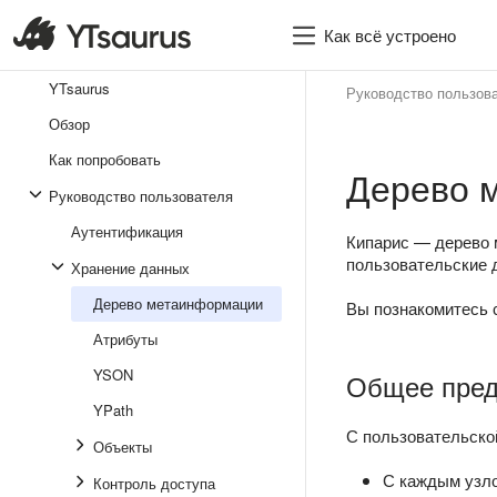
Как всё устроено
YTsaurus
Руководство пользов
Обзор
Как попробовать
Дерево 
Руководство пользователя
Аутентификация
Кипарис — дерево 
пользовательские 
Хранение данных
Дерево метаинформации
Вы познакомитесь 
Атрибуты
YSON
Общее пред
YPath
С пользовательско
Объекты
С каждым узло
Контроль доступа