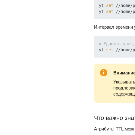
yt 
set
 //home/p
yt 
set
 //home/p
Интервал времени 
# Удалить узел,
yt 
set
Внимани
Указыват
продлеваю
содержаще
Что важно зна
Атрибуты TTL можн