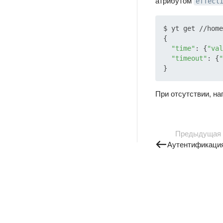
атрибутом
effect
$ yt get //home
{

"time"
: {
"val
"timeout"
: {
"
При отсутствии, н
Предыдущая
Аутентификаци