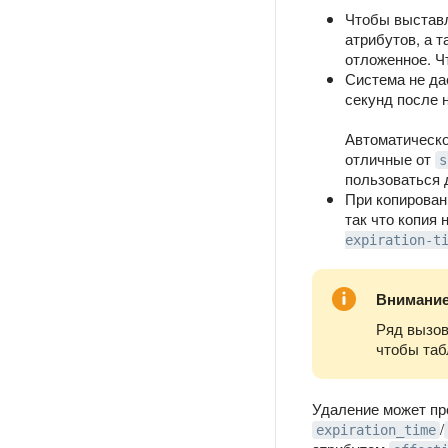
Чтобы выставл
атрибутов, а 
отложенное. Ч
Система не да
секунд после 
Автоматическо
отличные от
s
пользоваться 
При копирован
так что копия
expiration-t
Внимани
Ряд вызов
чтобы таб
Удаление может пр
/
expiration_time