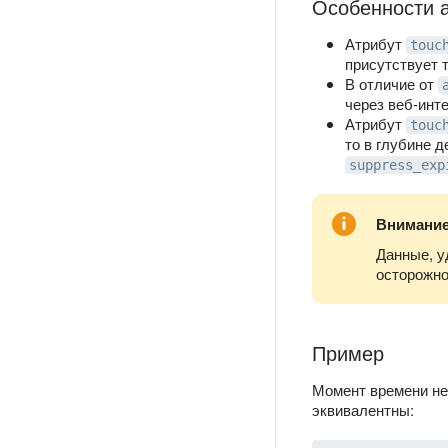
Особенности а
Атрибут
touc
присутствует 
В отличие от
через веб-инт
Атрибут
touc
то в глубине 
suppress_exp
Внимани
Данные, у
осторожно
Пример
Момент времени не
эквивалентны: