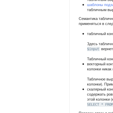
шаблоны подз
табличным вы
Семантика табличн
применяться в сле
табличный ко
Здесь табличн
вернет
$input
Табличный кон
векторный кон
колонки никак 
Табличное выр
колонки). При
скалярный кон
содержать ров
этой колонки 
SELECT * FRO
Порядок строк в та