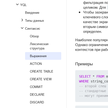
фильтрация по
YQL
целиком. Для
Чтобы заэкран
Введение
ключевого сл
Типы данных
качестве экра
вторым символ
Синтаксис
определен.
Обзор
Наиболее популяр
Лексическая
Однако ограничения
структура
контекстов при раб
Выражения
Примеры
ACTION
CREATE TABLE
SELECT
 * 
FROM
CREATE VIEW
WHERE
 string_co
COMMIT
DECLARE
DISCARD