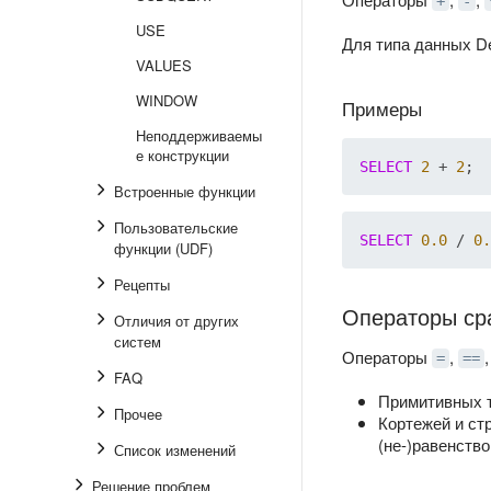
+
-
USE
Для типа данных De
VALUES
WINDOW
Примеры
Неподдерживаемы
е конструкции
SELECT
2
 + 
2
Встроенные функции
Пользовательские
SELECT
0.0
 / 
0.
функции (UDF)
Рецепты
Операторы ср
Отличия от других
систем
Операторы
,
=
==
FAQ
Примитивных т
Прочее
Кортежей и ст
(не-)равенств
Список изменений
Решение проблем