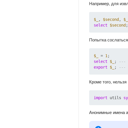
Например, для извл
$_
, 
$second
, 
$_
select
$second
Попытка сослаться
$_
 = 
1
select
$_
; 
export
$_
; 
Кроме того, нельз
import
 utils 
sy
Анонимные имена а