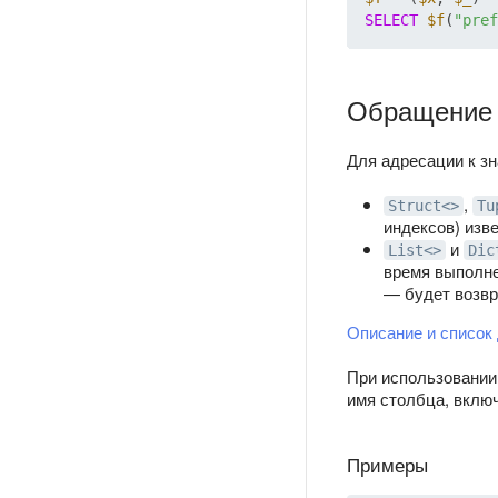
SELECT
$f
(
"pref
Обращение 
Для адресации к зн
,
Struct<>
Tu
индексов) изв
и
List<>
Dic
время выполне
— будет возвр
Описание и список
При использовании
имя столбца, включ
Примеры