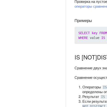
Проверка на пустое
операторы сравнен
Примеры
SELECT
key
FROM
WHERE
 value 
IS
IS [NOT]DI
Сравнение двух зн
Сравнение осущест
Операторы
IS
определены о
Результат
IS 
Если результа
NOT DISTINCT