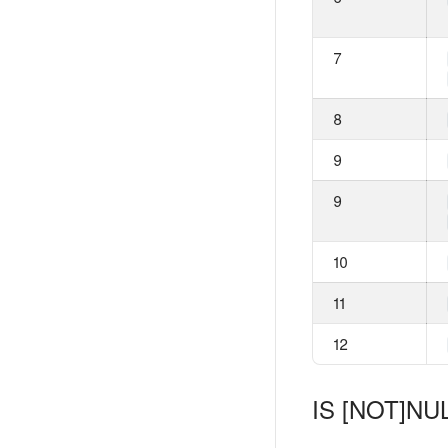
7
8
9
9
10
11
12
IS [NOT]NU