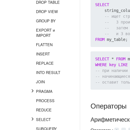
DROP TABLE
SELECT
    string_colu
DROP VIEW
GROUP BY
EXPORT и
IMPORT
FROM
FLATTEN
INSERT
SELECT
 * 
FROM
REPLACE
WHERE
key
LIKE
INTO RESULT
JOIN
PRAGMA
PROCESS
Операторы
REDUCE
Арифметическ
SELECT
SUBQUERY
Операторы
,
,