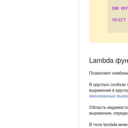
END
DEF
SELECT
 
Lambda фун
Позволяют комбини
В круглых скобках 
выражения в кругл
именованных выра
Область видимости
выражения, опреде
В теле lambda мож