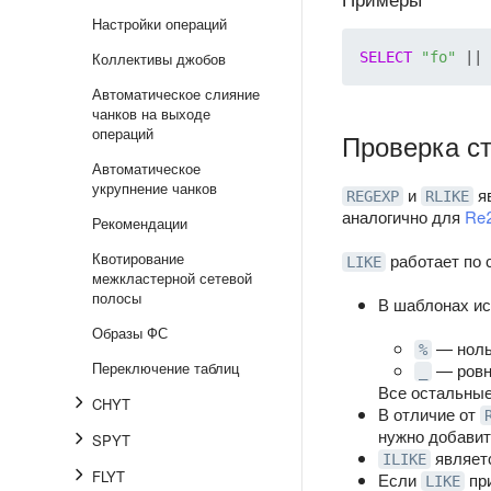
Настройки операций
Коллективы джобов
SELECT
"fo"
 || 
Автоматическое слияние
чанков на выходе
операций
Проверка ст
Автоматическое
укрупнение чанков
и
яв
REGEXP
RLIKE
аналогично для
Re2
Рекомендации
Квотирование
работает по
LIKE
межкластерной сетевой
полосы
В шаблонах ис
Образы ФС
— ноль
%
Переключение таблиц
— ровн
_
Все остальные
CHYT
В отличие от
нужно добави
SPYT
являетс
ILIKE
FLYT
Если
при
LIKE