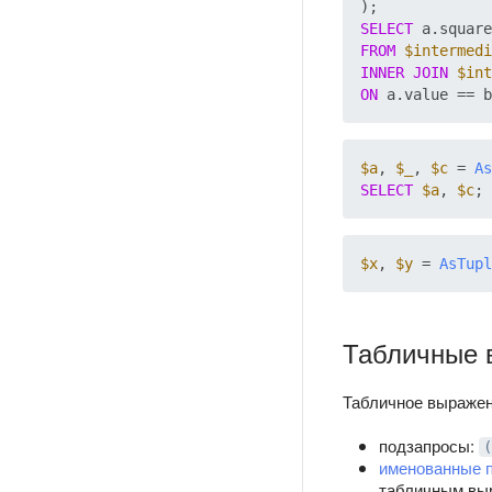
SELECT
FROM
$intermedi
INNER
JOIN
$int
ON
$a
, 
$_
, 
$c
 = 
As
SELECT
$a
, 
$c
$x
, 
$y
 = 
AsTupl
Табличные 
Табличное выражен
подзапросы:
(
именованные 
табличным вы