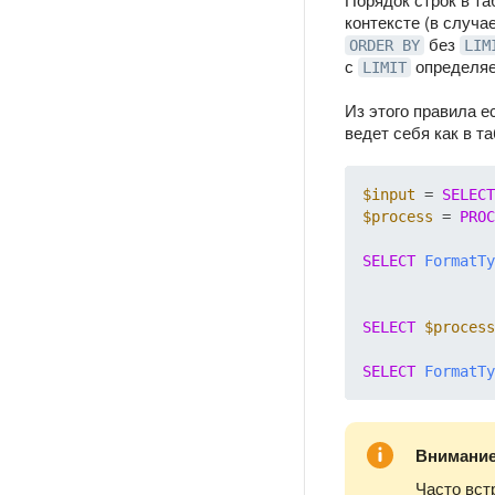
контексте (в случа
без
ORDER BY
LIM
с
определяет
LIMIT
Из этого правила 
ведет себя как в т
$input
 = 
SELECT
$process
 = 
PROC
SELECT
FormatTy
SELECT
$process
SELECT
FormatTy
Внимани
Часто вст