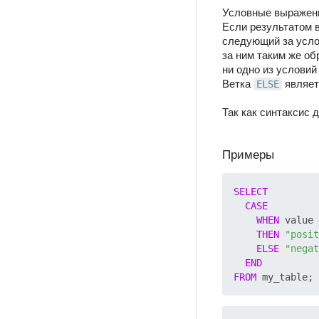
Условные выражени
Если результатом
следующий за усло
за ним таким же о
ни одно из услови
Ветка
являет
ELSE
Так как синтаксис
Примеры
SELECT
CASE
WHEN
 value 
THEN
"posit
ELSE
"negat
END
FROM