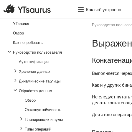
Как всё устроено
YTsaurus
Руководство пользов
Обзор
Выражен
Как попробовать
Руководство пользователя
Конкатенаци
Аутентификация
Хранение данных
Выполняется через
Динамические таблицы
Как и у других бин
Обработка данных
Не следует путать
Обзор
делать конкатенац
Отказоустойчивость
Для этого операто
Планировщик и пулы
Типы операций
Примеры