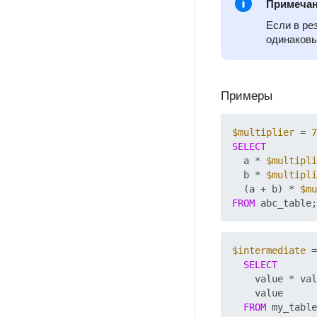
Примеча
Если в ре
одинаковы
Примеры
$multiplier
 = 
7
SELECT
  a * 
$multipli
  b * 
$multipli
  (a + b) * 
$mu
FROM
$intermediate
 =
SELECT
    value * val
    value

FROM
 my_table
