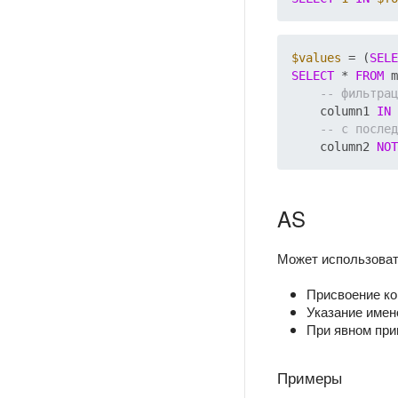
$values
 = (
SELE
SELECT
 * 
FROM
 m
    column1 
IN
    column2 
NOT
AS
Может использоват
Присвоение ко
Указание имен
При явном при
Примеры