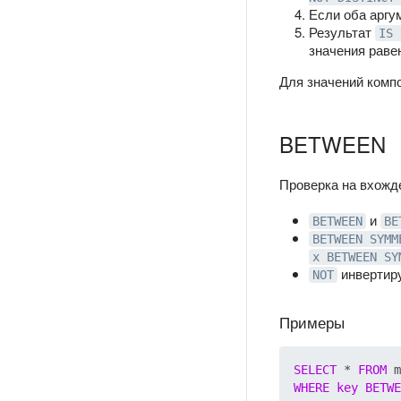
Если оба арг
Результат
IS 
значения рав
Для значений комп
BETWEEN
Проверка на вхожд
и
BETWEEN
BE
BETWEEN SYMM
x BETWEEN SY
инвертиру
NOT
Примеры
SELECT
 * 
FROM
WHERE
key
BETWE