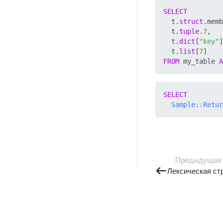
SELECT
  t.
struct
.memb
  t.
tuple
.
7
,

  t.
dict
[
"key"
]
  t.
list
[
7
FROM
 my_table 
A
SELECT
Sample::Retur
Предыдущая
Лексическая ст