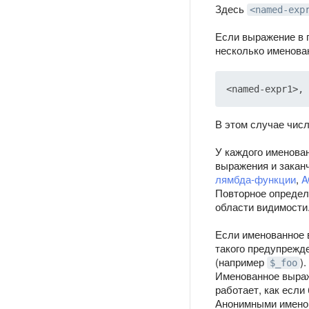
Здесь
<named-exp
Если выражение в п
несколько именова
В этом случае чис
У каждого именова
выражения и заканч
лямбда-функции
,
A
Повторное определ
области видимости
Если именованное в
такого предупрежд
(например
).
$_foo
Именованное выра
работает, как если
Анонимными именов