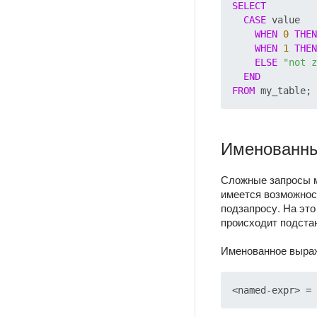
SELECT
CASE
 value

WHEN
0
THEN
WHEN
1
THEN
ELSE
"not z
END
FROM
Именованн
Сложные запросы м
имеется возможнос
подзапросу. На эт
происходит подста
Именованное выра