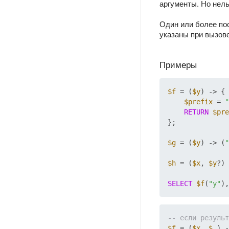
аргументы. Но нел
Один или более по
указаны при вызове
Примеры
$f
 = (
$y
) -> {

$prefix
 = 
"
RETURN
$pre
};

$g
 = (
$y
) -> (
"
$h
 = (
$x
, 
$y
?) 
SELECT
$f
(
"y"
),
$f
 = (
$x
, 
$_
) -