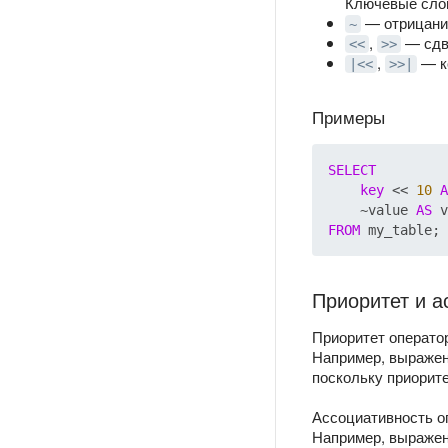
Ключевые сл
— отрицани
~
,
— сдви
<<
>>
,
— к
|<<
>>|
Примеры
SELECT
key
 << 
10
A
    ~value 
AS
FROM
Приоритет и а
Приоритет операто
Например, выраже
поскольку приорит
Ассоциативность о
Например, выраже