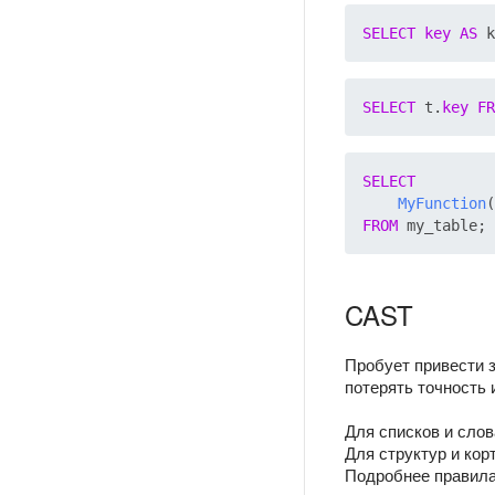
SELECT
key
AS
 k
SELECT
 t.
key
FR
SELECT
MyFunction
(
FROM
CAST
Пробует привести 
потерять точность 
Для списков и сло
Для структур и кор
Подробнее правил