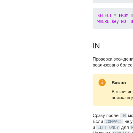
SELECT
 * 
FROM
WHERE
key
NOT
B
IN
Проверка вхождения
реализовано более
Важно
В отличие
поиска по
Сразу после
мо
IN
Если
не у
COMPACT
и
для
LEFT ONLY
Наличие
ф