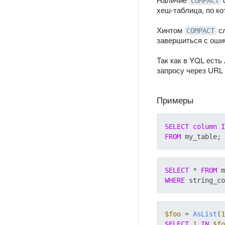
COMPACT
хеш-таблица, по ко
Хинтом
сл
COMPACT
завершиться с оши
Так как в YQL есть
запросу через URL
Примеры
SELECT
column
I
FROM
SELECT
 * 
FROM
WHERE
 string_co
$foo
 = 
AsList
(
1
SELECT
1
IN
$fo